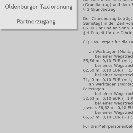
(Grundbetrag) und dem En
Oldenburger Taxiordnung
§ 3 Grundbetrag
Der Grundbetrag beträgt 
Partnerzugang
Samstag) in der Zeit von
06.00 Uhr und an Sonn- u
§ 4 Entgelt für die Fahrle
(1) Das Entgelt für die F
    an Werktagen (Montag
        bei einer Wegstr
55,56 m  0,10 EUR (= 1
        bei einer Wegstr
62,50 m  0,10 EUR (= 1
        bei einer Wegstr
71,43 m  0,10 EUR (= 1
    an Werktagen (Montag
Feiertagen
        bei einer Wegstr
52,63 m  0,10 EUR (=1,
        bei einer Wegstr
jeweils 58,82 m  0,10 E
        bei einer Wegstr
66,67 m  0,10 EUR (=1,
Für die Mehrpersonenbefö