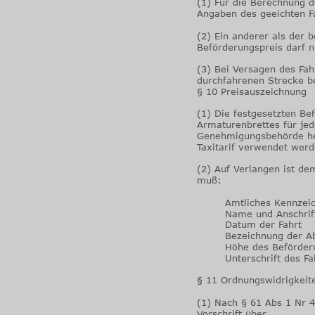
(1) Für die Berechnung d
Angaben des geeichten F
(2) Ein anderer als der b
Beförderungspreis darf n
(3) Bei Versagen des Fah
durchfahrenen Strecke b
§ 10 Preisauszeichnung
(1) Die festgesetzten Be
Armaturenbrettes für jed
Genehmigungsbehörde he
Taxitarif verwendet werd
(2) Auf Verlangen ist de
muß:
        Amtliches Kennzei
        Name und Anschri
        Datum der Fahrt
        Bezeichnung der A
        Höhe des Beförde
        Unterschrift des F
§ 11 Ordnungswidrigkeit
(1) Nach § 61 Abs 1 Nr 4
Vorschrift über